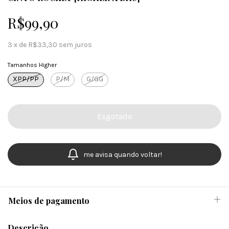
R$99,90
3
x
de
R$33,30
sem juros
Tamanhos Higher
XPP/PP
P/M
G/GG
me avisa quando voltar!
Meios de pagamento
Descrição