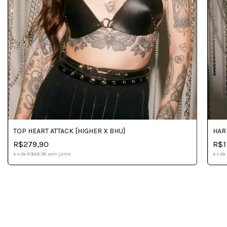
TOP HEART ATTACK [HIGHER X BHU]
HAR
R$279,90
R$1
4
x
de
R$69,98
sem juros
4
x
de